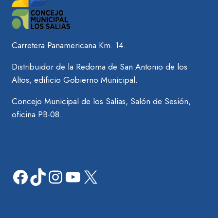
CON
SU
AGENDA
EN
PRO
Carretera Panamericana Km. 14.
DEL
DESARROLLO
Distribuidor de la Redoma de San Antonio de los
ECONÓMICO
Altos, edificio Gobierno Municipal.
Y
TURÍSTICO
Concejo Municipal de los Salias, Salón de Sesión,
DEL
oficina PB-08.
MUNICIPIO.
Facebook
TikTok
Instagram
YouTube
X