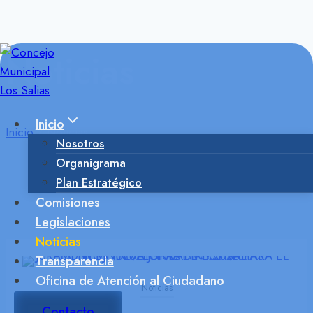
Saltar
al
contenido
Noticias
Inicio
Inicio
/
Noticias
Nosotros
Organigrama
Plan Estratégico
Comisiones
Legislaciones
Noticias
Transparencia
Oficina de Atención al Ciudadano
Noticias
Contacto