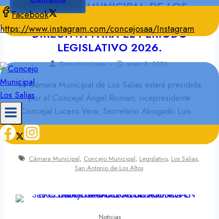
CONCEJO MUNICIPAL DE LOS
Facebook
SALIAS JURAMENTÓ NUEVA JUNTA
https://www.instagram.com/concejosaa/
Instagram
DIRECTIVA PARA EL PERÍODO
LEGISLATIVO 2026.
Comunicaciones
–
enero 8, 2026
La Cámara Municipal de Los Salias estará presidida
por el Concejal Ángel Román; vicepresidente
Concejal Lucero Vera; Secretario Abogado Luis...
Leer más
Cámara Municipal
,
Concejo Municipal
,
Legislativo
,
Los Salias
,
San Antonio de Los Altos
Noticias