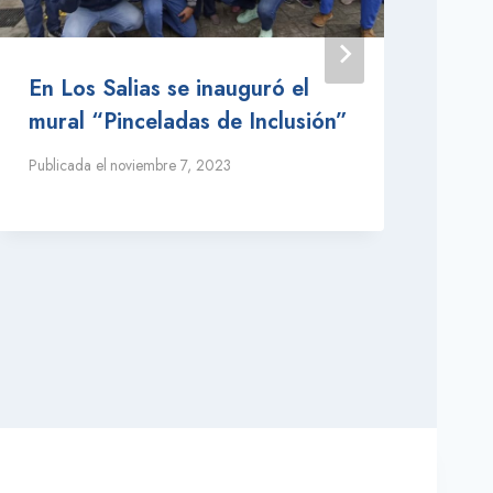
En Los Salias se inauguró el
Co
mural “Pinceladas de Inclusión”
In
se
Publicada el
noviembre 7, 2023
Publ