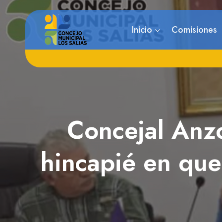
Saltar
al
Inicio
Comisiones
contenido
Concejal Anzo
hincapié en que 