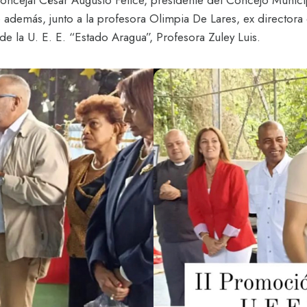
oncejal César Augusto Felice, presidente del Concejo Municipa
 además, junto a la profesora Olimpia De Lares, ex directora 
e la U. E. E. “Estado Aragua”, Profesora Zuley Luis.