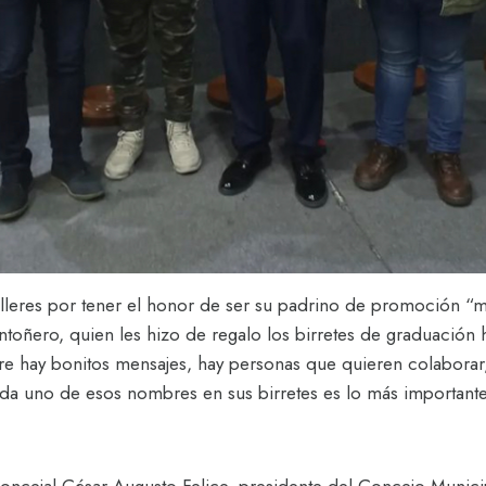
illeres por tener el honor de ser su padrino de promoción “
anantoñero, quien les hizo de regalo los birretes de graduac
pre hay bonitos mensajes, hay personas que quieren colaborar
cada uno de esos nombres en sus birretes es lo más important