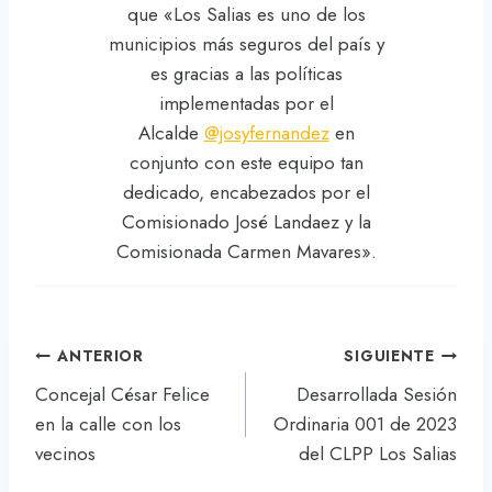
que «Los Salias es uno de los
municipios más seguros del país y
es gracias a las políticas
implementadas por el
Alcalde
@josyfernandez
en
conjunto con este equipo tan
dedicado, encabezados por el
Comisionado José Landaez y la
Comisionada Carmen Mavares».
Navegación
ANTERIOR
SIGUIENTE
de
Concejal César Felice
Desarrollada Sesión
entradas
en la calle con los
Ordinaria 001 de 2023
vecinos
del CLPP Los Salias