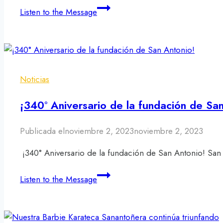
CONCEJO
Listen to the Message
MUNICIPAL
REALIZÓ
SEGUNDO
TALLER
«CONOCE
Noticias
TUS
ORDENANZAS»
¡340° Aniversario de la fundación de Sa
A
MÁS
Publicada el
noviembre 2, 2023
noviembre 2, 2023
DE
¡340° Aniversario de la fundación de San Antonio! San
40
FUNCIONARIOS
¡340°
Listen to the Message
DE
Aniversario
POLISALIAS
de
la