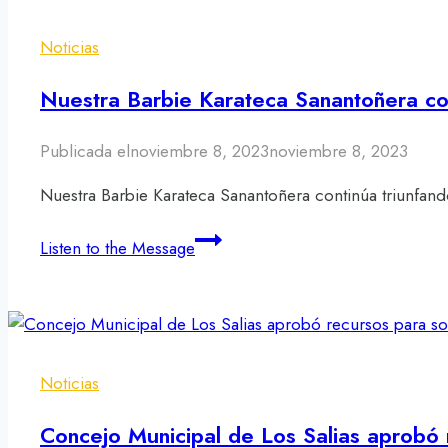
fundación
de
Noticias
San
Antonio!
Nuestra Barbie Karateca Sanantoñera con
Publicada el
noviembre 8, 2023
noviembre 8, 2023
Nuestra Barbie Karateca Sanantoñera continúa triunfan
Nuestra
Listen to the Message
Barbie
Karateca
Sanantoñera
continúa
triunfando
Noticias
Concejo Municipal de Los Salias aprobó 