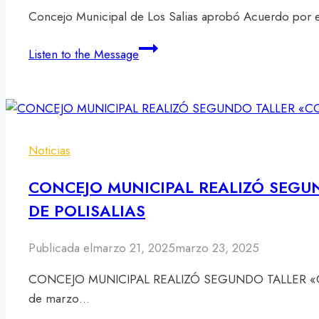
Concejo Municipal de Los Salias aprobó Acuerdo por el
Concejo
Listen to the Message
Municipal
de
Los
Salias
aprobó
Noticias
Acuerdo
por
CONCEJO MUNICIPAL REALIZÓ SEGU
el
DE POLISALIAS
Aniversario
de
Publicada el
marzo 21, 2025
marzo 23, 2025
Polisalias
CONCEJO MUNICIPAL REALIZÓ SEGUNDO TALLER «CO
de marzo…