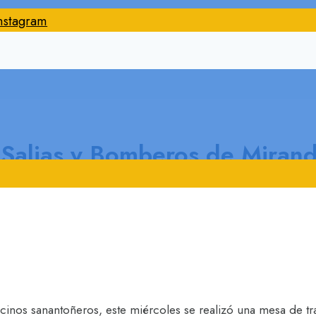
nstagram
 Salias y Bomberos de Mirand
ecinos sanantoñeros, este miércoles se realizó una mesa de tr