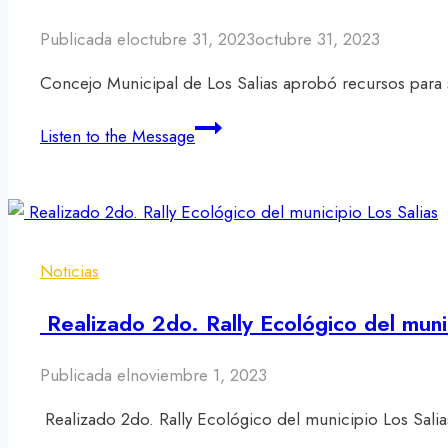
Publicada el
octubre 31, 2023
octubre 31, 2023
Concejo Municipal de Los Salias aprobó recursos para 
Concejo
Listen to the Message
Municipal
de
Los
Salias
aprobó
Noticias
recursos
para
Realizado 2do. Rally Ecológico del munic
solventar
la
Publicada el
noviembre 1, 2023
emergencia
Realizado 2do. Rally Ecológico del municipio Los Sal
en