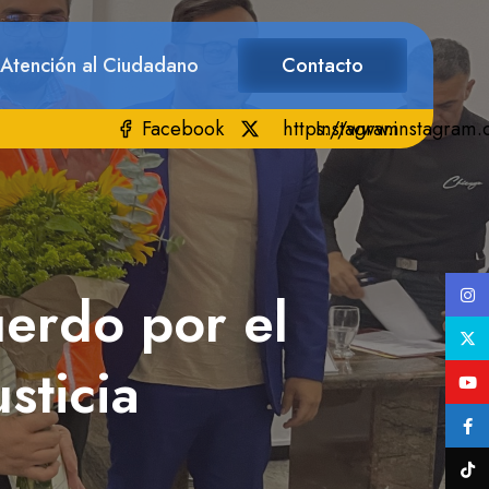
 Atención al Ciudadano
Contacto
Facebook
https://www.instagram
Instagram
erdo por el
sticia