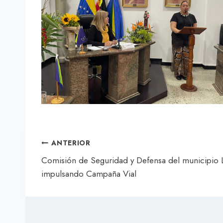
Navegación
ANTERIOR
de
Comisión de Seguridad y Defensa del municipio L
impulsando Campaña Vial
entradas