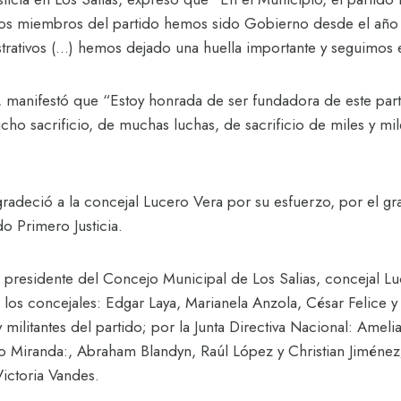
unos miembros del partido hemos sido Gobierno desde el año
trativos (…) hemos dejado una huella importante y seguimos 
io, manifestó que “Estoy honrada de ser fundadora de este pa
ho sacrificio, de muchas luchas, de sacrificio de miles y mi
gradeció a la concejal Lucero Vera por su esfuerzo, por el g
do Primero Justicia.
a presidente del Concejo Municipal de Los Salias, concejal Lu
a los concejales: Edgar Laya, Marianela Anzola, César Felice y 
litantes del partido; por la Junta Directiva Nacional: Amelia B
o Miranda:, Abraham Blandyn, Raúl López y Christian Jiménez; 
Victoria Vandes.