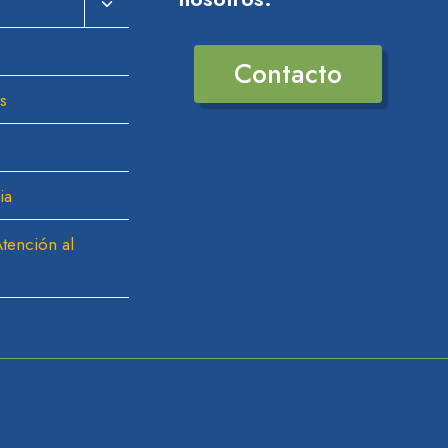
Ampliar
El
Menú
Contacto
Hijo
s
ia
tención al