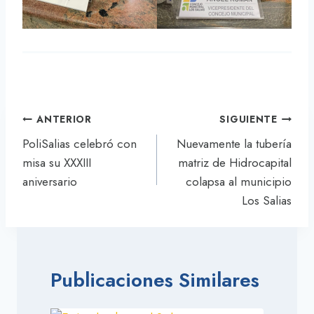
Navegación
ANTERIOR
SIGUIENTE
de
PoliSalias celebró con
Nuevamente la tubería
entradas
misa su XXXIII
matriz de Hidrocapital
aniversario
colapsa al municipio
Los Salias
Publicaciones Similares