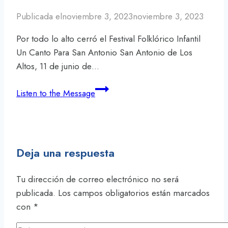
en
Jornada
Publicada el
noviembre 3, 2023
noviembre 3, 2023
de
Por todo lo alto cerró el Festival Folklórico Infantil
Salud
Un Canto Para San Antonio San Antonio de Los
Visual
Altos, 11 de junio de…
del
Concejo
Por
Listen to the Message
Municipal
todo
lo
alto
cerró
Deja una respuesta
el
Festival
Tu dirección de correo electrónico no será
Folklórico
publicada.
Los campos obligatorios están marcados
Infantil
con
*
Un
Canto