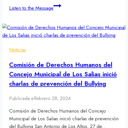
La
Listen to the Message
Comisión
de
Protección
a
Los
Noticias
Derechos
de
Comisión de Derechos Humanos del
la
Concejo Municipal de Los Salias inició
Mujer
charlas de prevención del Bullying
y
la
Familia
Publicada el
febrero 28, 2024
encabezada
Comisión de Derechos Humanos del Concejo
por
Municipal de Los Salias inició charlas de prevención
La
del Bullying San Antonio de Los Altos, 27 de…