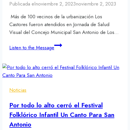
Residencias
Publicada el
noviembre 2, 2023
noviembre 2, 2023
Los
Más de 100 vecinos de la urbanización Los
Altos
Castores fueron atendidos en Jornada de Salud
Visual del Concejo Municipal San Antonio de Los…
Más
Listen to the Message
de
100
vecinos
de
la
Noticias
urbanización
Los
Por todo lo alto cerró el Festival
Castores
Folklórico Infantil Un Canto Para San
fueron
Antonio
atendidos