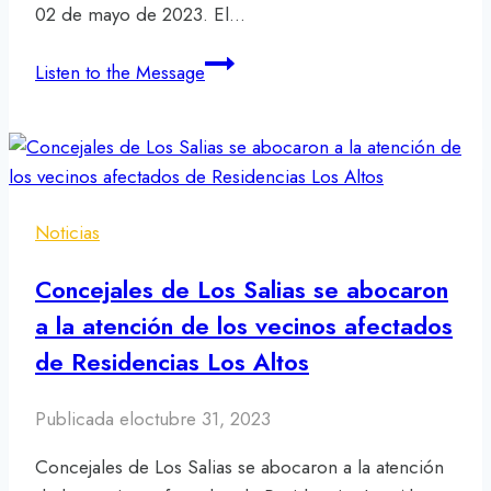
02 de mayo de 2023. El…
Con
Listen to the Message
Bailoterapia
y
compartir
celebraron
el
Noticias
Día
del
Concejales de Los Salias se abocaron
Trabajador
a la atención de los vecinos afectados
en
de Residencias Los Altos
Los
Salias
Publicada el
octubre 31, 2023
Concejales de Los Salias se abocaron a la atención