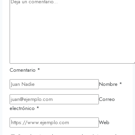
Para
San
Antonio
Comentario
*
Nombre
*
Correo
electrónico
*
Web