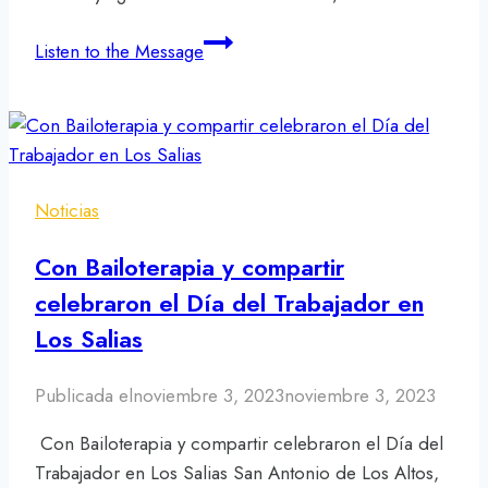
Concejal
Marianela
Comisión
Listen to the Message
Anzola
de
realizó
Derechos
el
Humanos
tercer
del
módulo
Concejo
de
Noticias
Municipal
capacitación
de
Con Bailoterapia y compartir
de
Los
Brigada
celebraron el Día del Trabajador en
Salias
de
Los Salias
inició
Emergencia
charlas
de
Publicada el
noviembre 3, 2023
noviembre 3, 2023
prevención
Con Bailoterapia y compartir celebraron el Día del
del
Trabajador en Los Salias San Antonio de Los Altos,
Bullying