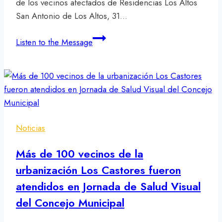
de los vecinos afectados de Residencias Los Altos
San Antonio de Los Altos, 31…
Concejales
Listen to the Message
de
Los
Salias
se
abocaron
a
Noticias
la
atención
Más de 100 vecinos de la
de
urbanización Los Castores fueron
los
atendidos en Jornada de Salud Visual
vecinos
afectados
del Concejo Municipal
de